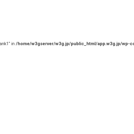
rank1" in
/home/w3gserver/w3g.jp/public_html/app.w3g.jp/wp-c