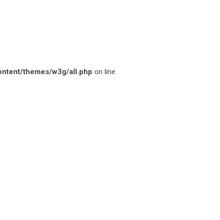
ontent/themes/w3g/all.php
on line