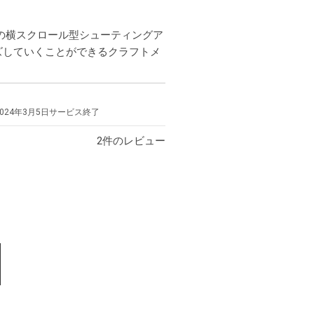
し
く
の横スクロール型シューティングア
見
ズしていくことができるクラフトメ
る
2024年3月5日
サービス終了
2
件のレビュー