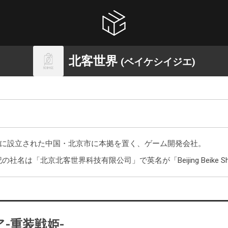
北客世界
(ベイケシイジエ)
9月に設立された中国・北京市に本拠を置く、ゲーム開発会社。
名は「北京北客世界科技有限公司」で英名が「Beijing Beike Shijie Tec
-重装戦姫-