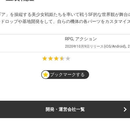
ギア」を操縦する美少女戦姫たちを率いて戦うSF的な世界観が舞台
ジドロップや基地開発をして、自らの機体の各パーツをカスタマイ
RPG, アクション
,
2020年10月9日
リリース
iOS/Android
ブックマークする
開発・運営会社一覧