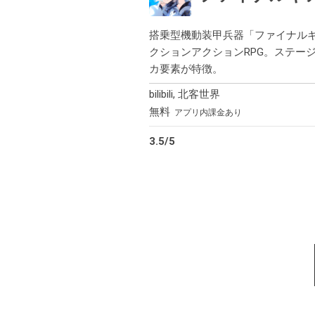
搭乗型機動装甲兵器「ファイナル
クションアクションRPG。ステー
カ要素が特徴。
bilibili
,
北客世界
無料
アプリ内課金あり
3.5
/
5