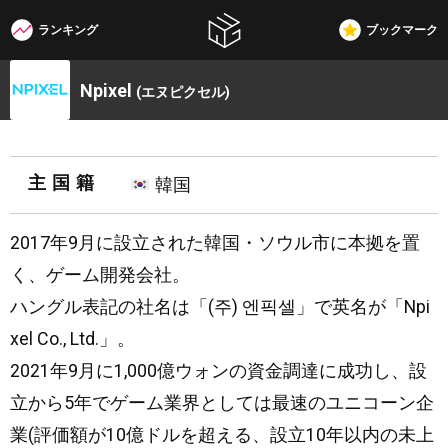
ランキング
ブックマーク
W3G
Npixel
(エヌピクセル)
主国籍
韓国
2017年9月に設立された韓国・ソウル市に本拠を置
く、ゲーム開発会社。
ハングル表記の社名は「(주) 엔픽셀」で英名が「Npi
xel Co., Ltd.」。
2021年9月に1,000億ウォンの資金調達に成功し、設
立から5年でゲーム業界としては最速のユニコーン企
業(評価額が10億ドルを超える、設立10年以内の未上