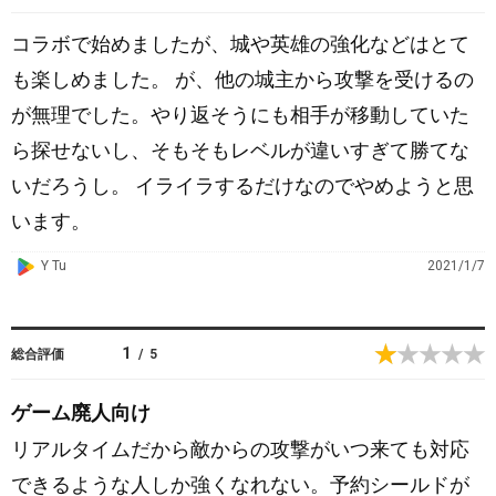
コラボで始めましたが、城や英雄の強化などはとて
も楽しめました。 が、他の城主から攻撃を受けるの
が無理でした。やり返そうにも相手が移動していた
ら探せないし、そもそもレベルが違いすぎて勝てな
いだろうし。 イライラするだけなのでやめようと思
います。
G
Y Tu
2021/1/7
o
o
g
1
総合評価
/
5
l
e
ゲーム廃人向け
P
リアルタイムだから敵からの攻撃がいつ来ても対応
l
a
できるような人しか強くなれない。予約シールドが