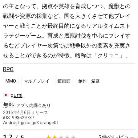
の主となって、拠点や英雄を育成しつつ、魔獣との
戦闘や資源の採集など、国を大きくさせて他プレイ
ヤーと戦うことが最終目的になるリアルタイムスト
ラテジーゲーム。育成と魔獣討伐を中心にプレイす
るなどプレイヤー次第では戦争以外の要素を充実さ
せることができるのが特徴。略称は「クリユニ」。
RPG
MMO
マルチプレイ
縦画面
創作・箱庭
日
gumi
本
無料
アプリ内課金あり
2016年4月6日
リリース
iOS
993529737
Android
jp.co.gu3.orange01
1.7
3
件のレビュー
/
5