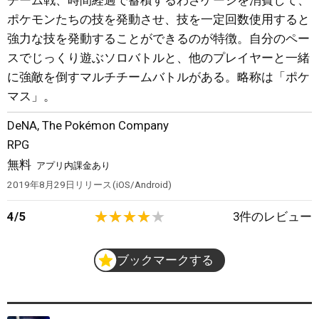
チーム戦、時間経過で蓄積するわざゲージを消費して、
ポケモンたちの技を発動させ、技を一定回数使用すると
強力な技を発動することができるのが特徴。自分のペー
スでじっくり遊ぶソロバトルと、他のプレイヤーと一緒
に強敵を倒すマルチチームバトルがある。略称は「ポケ
マス」。
DeNA
,
The Pokémon Company
RPG
無料
アプリ内課金あり
2019年8月29日
リリース
iOS/Android
4
/
5
3
件のレビュー
ブックマークする