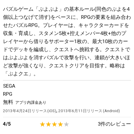
パズルゲーム「ぷよぷよ」の基本ルール(同色のぷよを4
個以上つなげて消す)をベースに、RPGの要素を組み合わ
せたパズルRPG。プレイヤーは、キャラクターカードを
収集・育成し、スタメン5枚+控えメンバー4枚+他のプ
レイヤーから借りるサポーター1枚の、最大10枚のカー
ドでデッキを編成し、クエストへ挑戦する。クエストで
はぷよぷよを消すパズルで攻撃を行い、連鎖が大きいほ
ど攻撃が強くなり、クエストクリアを目指す。略称は
「ぷよクエ」。
SEGA
RPG
無料
アプリ内課金あり
,
2013年4月24日
リリース
iOS
2013年6月11日
リリース
Android
4
/
5
3
件のレビュー