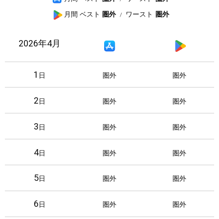
p
G
月間 ベスト
圏外
ワースト
圏外
p
o
S
o
2026年4月
A
G
t
g
p
o
o
l
p
o
r
e
1
日
圏外
圏外
S
g
e
P
t
l
l
2
日
圏外
圏外
o
e
a
r
P
y
3
日
圏外
圏外
e
l
a
4
y
日
圏外
圏外
5
日
圏外
圏外
6
日
圏外
圏外