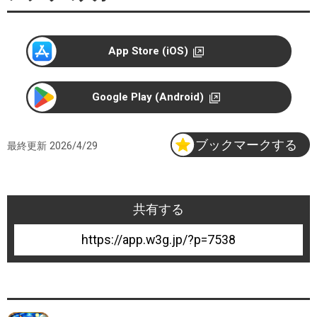
l
e
P
App Store (iOS)
l
a
y
Google Play (Android)
ブックマークする
最終更新
2026/4/29
共有する
7538