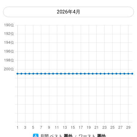
y
A
月間 ベスト
圏外
ワースト
圏外