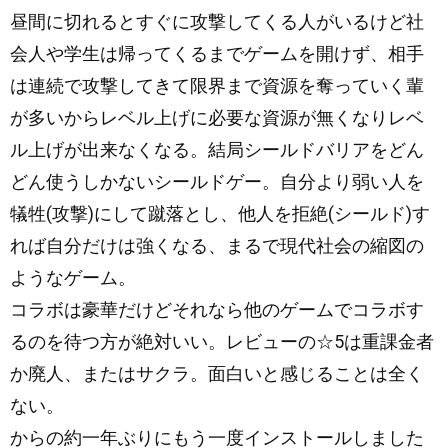
y
昼間に切れるとすぐに攻撃してくる人がいるけど社
会人や学生は帰ってくるまでゲームを開けず、相手
は連続で攻撃してきて限界まで資源を奪っていく輩
が多いからレベル上げに必要な資源が無くなりレベ
ル上げが出来なくなる。結局シールドバリアをどん
どん使うしかないシールドゲー。自分より弱い人を
犠牲(攻撃)にして蹴落とし、他人を拒絶(シールド)す
れば自分だけは強くなる、まるで現代社会の縮図の
ようなゲーム。
コラボは豪華だけどそれなら他のゲームでコラボす
るのを待つ方が絶対いい。レビューの☆5は重課金者
か廃人、またはサクラ。面白いと感じることは全く
ない。
からの約一年ぶりにもう一度インストールしました