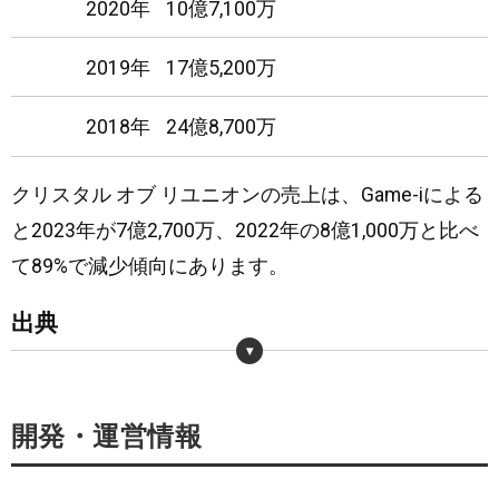
2020年
10億7,100万
24
日
圏外
圏外
2019年
17億5,200万
25
日
圏外
圏外
2018年
24億8,700万
26
日
圏外
圏外
クリスタル オブ リユニオンの売上は、Game-iによる
27
日
圏外
圏外
と2023年が7億2,700万、2022年の8億1,000万と比べ
28
て89%で減少傾向にあります。
日
圏外
圏外
29
出典
日
圏外
圏外
30
日
圏外
圏外
・
https://game-i.daa.jp/?APP/993529737
開発・運営情報