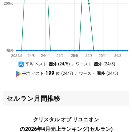
A
平均 ベスト
圏外
24/5
ワースト
圏外
24/5
p
G
199
平均 ベスト
24/7
ワースト
圏外
24/5
p
o
S
o
t
g
セルラン月間推移
o
l
r
e
e
P
クリスタル オブ リユニオン
l
の2026年4月売上ランキング(セルラン)
a