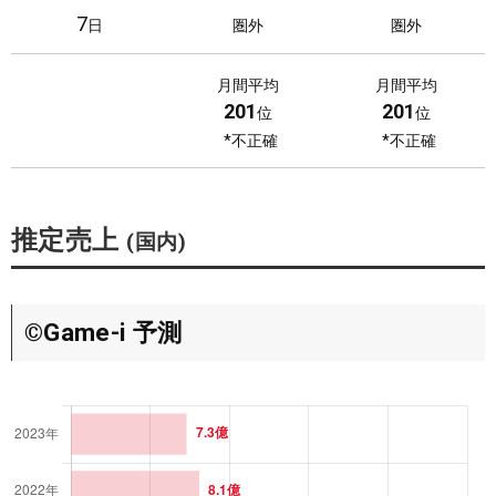
7
日
圏外
圏外
8
日
圏外
圏外
月間平均
月間平均
201
201
位
位
9
*不正確
*不正確
日
圏外
圏外
10
日
圏外
圏外
推定売上
(国内)
11
日
圏外
圏外
12
日
圏外
圏外
©Game-i 予測
13
日
圏外
圏外
14
日
圏外
圏外
15
日
圏外
圏外