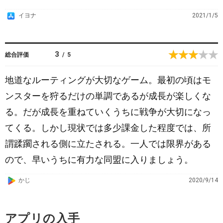
A
イヨナ
2021/1/5
p
p
S
3
総合評価
/
5
t
o
地道なルーティングが大切なゲーム。最初の頃はモ
r
ンスターを狩るだけの単調であるが成長が楽しくな
e
る。だが成長を重ねていくうちに戦争が大切になっ
てくる。しかし現状では多少課金した程度では、所
謂蹂躙される側に立たされる。一人では限界がある
ので、早いうちに有力な同盟に入りましょう。
G
かじ
2020/9/14
o
o
アプリの入手
g