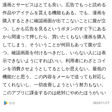
漫画とサービスはとても良い。広告でもっと読める
作品やアイテムを貰える機能もある。でも、漫画を
購入するときに確認画面が出てこないことに腹が立
つ。しかも広告を見るというボタンのすぐ下にある
から間違って押したら、買いたくもない漫画を購入
してしまう、そういうことが何回もあって腹が立
つ。確認画面を付けるべきだし、いらない人には表
示できないようにすればいい。利用者にわざとコイ
ンを消費させようとしてるとしか思えない。最低の
機能だと思う。この内容をメールで送っても対応し
てくれないし、一切改善しようという努力もない。
このアプリに課金するのは絶対にやめたほうがいい
G
かさ
2023/11/17
o