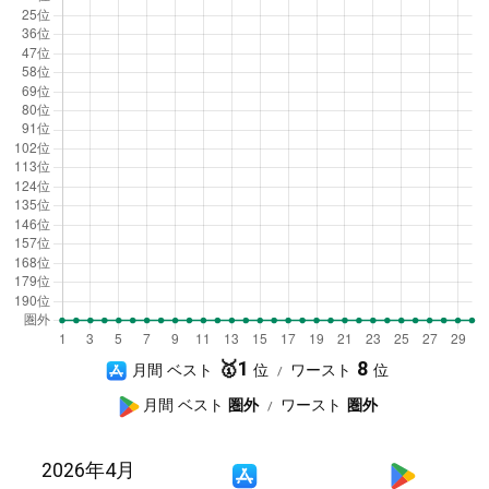
A
1
8
月間 ベスト
ワースト
p
G
月間 ベスト
圏外
ワースト
圏外
p
o
S
o
2026年4月
A
G
t
g