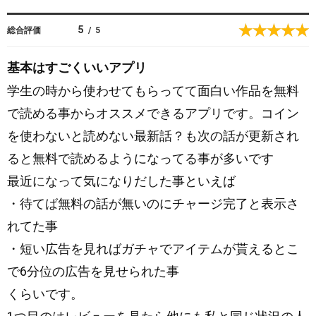
o
g
5
総合評価
/
5
l
e
基本はすごくいいアプリ
P
学生の時から使わせてもらってて面白い作品を無料
l
a
で読める事からオススメできるアプリです。コイン
y
を使わないと読めない最新話？も次の話が更新され
ると無料で読めるようになってる事が多いです
最近になって気になりだした事といえば
・待てば無料の話が無いのにチャージ完了と表示さ
れてた事
・短い広告を見ればガチャでアイテムが貰えるとこ
で6分位の広告を見せられた事
くらいです。