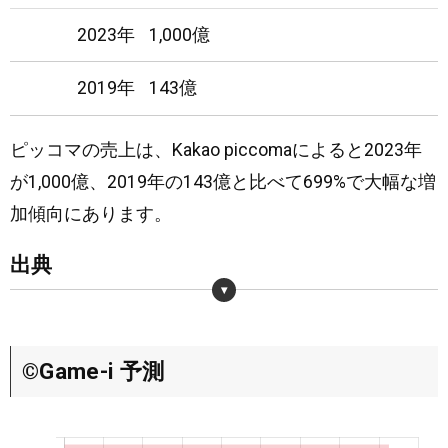
2023年
1,000億
18
1
日
圏外
2019年
143億
19
4
日
圏外
ピッコマの売上は、Kakao piccomaによると2023年
20
5
日
圏外
が1,000億、2019年の143億と比べて699%で大幅な増
21
3
日
圏外
加傾向にあります。
22
3
出典
日
圏外
23
2
日
圏外
・
https://www.kakaopiccoma.com/wp-content/uploads/news240122.pdf
24
2
©Game-i 予測
日
圏外
25
2
日
圏外