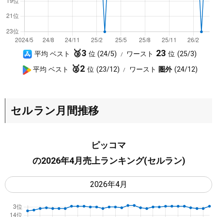
A
3
23
平均 ベスト
24/5
ワースト
25/3
p
G
2
平均 ベスト
23/12
ワースト
圏外
24/12
p
o
S
o
t
g
セルラン月間推移
o
l
r
e
e
P
ピッコマ
l
の2026年4月売上ランキング(セルラン)
a
y