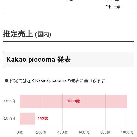
9
2
*不正確
日
圏外
10
2
日
圏外
推定売上
(国内)
11
3
日
圏外
12
3
日
圏外
Kakao piccoma 発表
13
5
日
圏外
※
推定ではなくKakao piccomaの発表に基づきます。
14
3
日
圏外
15
3
日
圏外
16
4
日
圏外
17
1
日
圏外