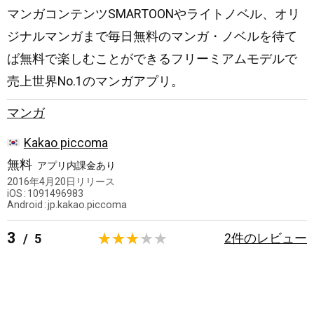
マンガコンテンツSMARTOONやライトノベル、オリ
ジナルマンガまで毎日無料のマンガ・ノベルを待て
ば無料で楽しむことができるフリーミアムモデルで
売上世界No.1のマンガアプリ。
マンガ
韓
Kakao piccoma
国
無料
アプリ内課金あり
2016年4月20日
リリース
iOS
1091496983
Android
jp.kakao.piccoma
3
2
件のレビュー
/
5