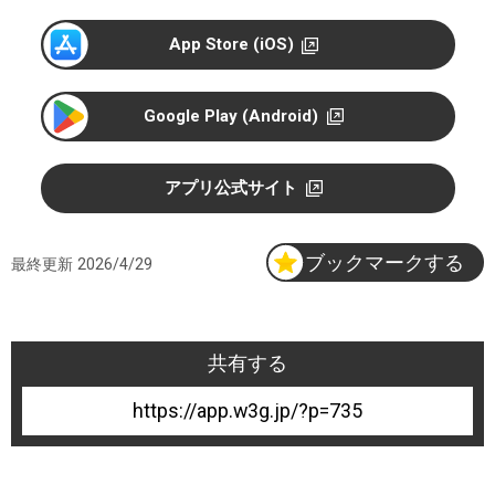
o
r
App Store (iOS)
e
Google Play (Android)
アプリ公式サイト
ブックマークする
最終更新
2026/4/29
共有する
735