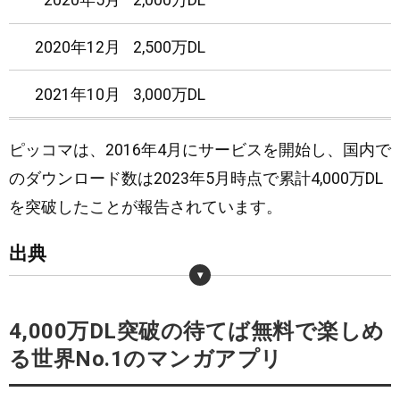
2020年12月
2,500万DL
2021年10月
3,000万DL
2022年8月
3,500万DL
ピッコマは、2016年4月にサービスを開始し、国内で
のダウンロード数は2023年5月時点で累計4,000万DL
2023年5月
4,000万DL
を突破したことが報告されています。
出典
・
https://twitter.com/search?q=from%3Apiccoma_jp%20突破&src=typed_query
4,000万DL突破の待てば無料で楽しめ
・
https://www.kakaopiccoma.com/info
る世界No.1のマンガアプリ