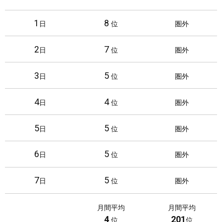
p
o
o
l
p
o
r
e
1
8
日
圏外
S
g
e
P
t
l
l
2
7
日
圏外
o
e
a
r
P
y
3
5
日
圏外
e
l
a
4
4
y
日
圏外
5
5
日
圏外
6
5
日
圏外
7
5
日
圏外
8
2
日
圏外
月間平均
月間平均
4
201
位
位