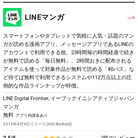
LINEマンガ
スマートフォンやタブレットで気軽に人気・話題のマン
ガが読める漫画アプリ。メッセージアプリであるLINEの
アカウントで利用できる他、23時間毎の時間経過で続き
が無料で読める「毎日無料」、2時間おきに配布される
アイテムを使って対象作品が無料で読める「¥0パス」な
ど待てば無料で利用できるシステムや112万点以上の圧
倒的な作品ラインナップが特徴。
LINE Digital Frontier
,
イーブックイニシアティブジャパン
マンガ
無料
アプリ内課金あり
2013年4月9日
リリース
iOS/Android
2.5
/
5
2
件のレビュー