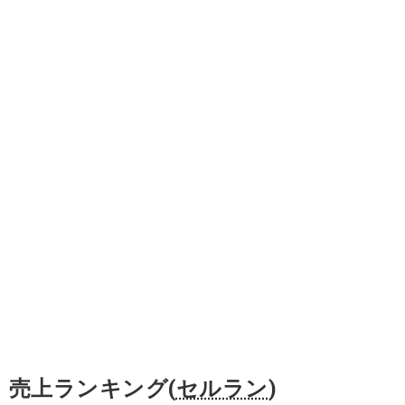
売上ランキング(
セルラン
)