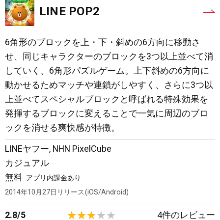
LINE POP2
6角形のブロックを上・下・斜めの6方向に移動さ
せ、同じキャラクターのブロックを3つ以上並べて消
していく、6角形パズルゲーム。上下斜めの6方向に
動かせるためマッチや連鎖がしやすく、さらに3つ以
上並べてスペシャルブロックと呼ばれる特殊効果を
発揮するブロックに変えることで一気に周辺のブロ
ックを消せる爽快感が特徴。
LINEヤフー
,
NHN PixelCube
カジュアル
無料
アプリ内課金あり
2014年10月27日
リリース
iOS/Android
2.8
/
5
4
件のレビュー