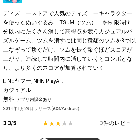
ディズニーストアで人気のディズニーキャラクター
を使ったぬいぐるみ「TSUM（ツム）」を制限時間1
分以内にたくさん消して高得点を競うカジュアルパ
ズルゲーム。ツムを消すには同じ種類のツムを3つ以
上なぞって繋ぐだけ、ツムを長く繋ぐほどスコアが
上がり、連続して時間内に消していくとコンボとな
り、より多くのスコアが加算されていく。
LINEヤフー
,
NHN PlayArt
カジュアル
無料
アプリ内課金あり
2014年1月29日
リリース
iOS/Android
3.3
/
5
3
件のレビュー