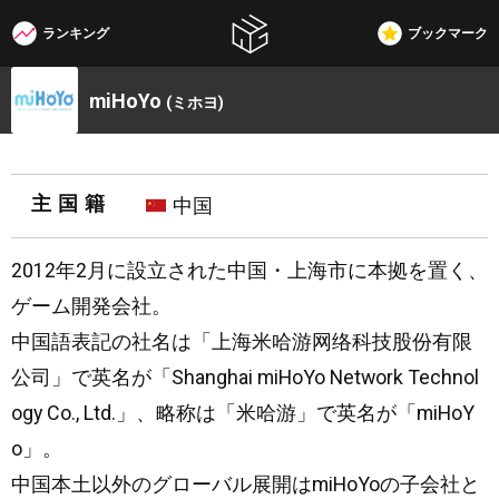
ランキング
ブックマーク
W3G
miHoYo
(ミホヨ)
主国籍
中国
2012年2月に設立された中国・上海市に本拠を置く、
ゲーム開発会社。
中国語表記の社名は「上海米哈游网络科技股份有限
公司」で英名が「Shanghai miHoYo Network Technol
ogy Co., Ltd.」、略称は「米哈游」で英名が「miHoY
o」。
中国本土以外のグローバル展開はmiHoYoの子会社と