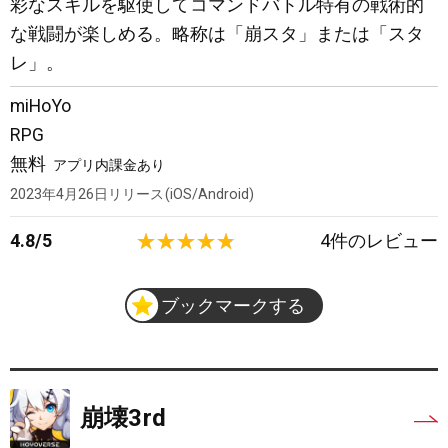
彩なスキルを駆使してコマンドバトル特有の戦術的
な戦闘が楽しめる。略称は「崩スタ」または「スタ
レ」。
miHoYo
RPG
無料
アプリ内課金あり
2023年4月26日
リリース
iOS/Android
4.8
/
5
4
件のレビュー
ブックマークする
崩壊3rd