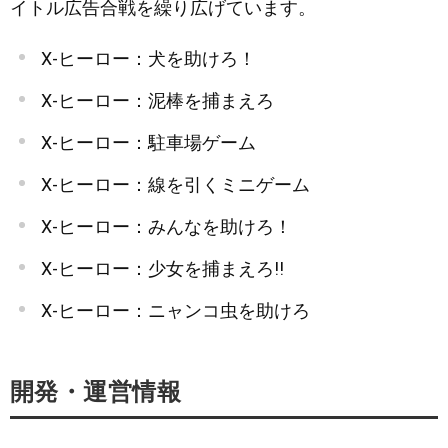
イトル広告合戦を繰り広げています。
24
191
日
圏外
X-ヒーロー：犬を助けろ！
25
181
X-ヒーロー：泥棒を捕まえろ
日
圏外
X-ヒーロー：駐車場ゲーム
26
184
日
圏外
X-ヒーロー：線を引くミニゲーム
27
183
日
圏外
X-ヒーロー：みんなを助けろ！
28
193
日
圏外
X-ヒーロー：少女を捕まえろ!!
29
194
X-ヒーロー：ニャンコ虫を助けろ
日
圏外
30
日
圏外
圏外
開発・運営情報