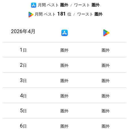
A
月間 ベスト
圏外
ワースト
圏外
p
G
181
月間 ベスト
ワースト
圏外
p
o
S
o
2026年4月
A
G
t
g
p
o
o
l
p
o
r
e
1
日
圏外
圏外
S
g
e
P
t
l
l
2
日
圏外
圏外
o
e
a
r
P
y
3
日
圏外
圏外
e
l
a
4
y
日
圏外
圏外
5
日
圏外
圏外
6
日
圏外
圏外