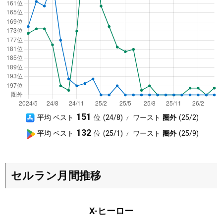
A
151
平均 ベスト
24/8
ワースト
圏外
25/2
p
G
132
平均 ベスト
25/1
ワースト
圏外
25/9
p
o
S
o
t
g
セルラン月間推移
o
l
r
e
e
P
X-ヒーロー
l