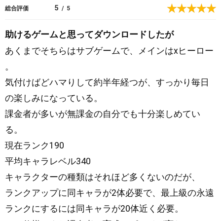
S
5
総合評価
/
5
t
o
助けるゲームと思ってダウンロードしたが
r
あくまでそちらはサブゲームで、メインはxヒーロー
e
。
気付けばどハマりして約半年経つが、すっかり毎日
の楽しみになっている。
課金者が多いが無課金の自分でも十分楽しめてい
る。
現在ランク190
平均キャラレベル340
キャラクターの種類はそれほど多くないのだが、
ランクアップに同キャラが2体必要で、最上級の永遠
ランクにするには同キャラが20体近く必要。