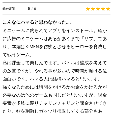
p
S
5
総合評価
/
5
t
o
こんなにハマると思わなかった…。
r
ミニゲームに釣られてアプリをインストール。確か
e
に広告のミニゲームはあるがあくまで「サブ」であ
り、本編はX-MENを彷彿とさせるヒーローを育成し
て戦うゲーム。
私は課金して楽しんでます。バトルは編成を考えて
の放置ですが、やれる事が多いので時間が溶ける位
面白いです。ハマる人は結構ハマると思います。
強くなるためには時間をかけるかお金をかけるかが
必要なのは他のゲームも同じだと思いますが、課金
要素が多岐に渡りチャリンチャリンと課金させてき
たり、欲を刺激しガッツリ搾取してくる部分もあ