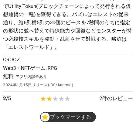
でUtility Tokun(ブロックチェーンによって発行される仮
想通貨の一種)を獲得できる。パズルはエレストの従来
通り、縦6列横5列の30個のピースを7秒間のうちに指定
の形状に並べ替えて特殊能力や回復などモンスターが持
つ必殺技スキルを発動・乱射させて対戦する。略称は
「エレストワールド」。
CROOZ
Web3・NFTゲーム, RPG
無料
アプリ内課金あり
2024年1月15日
リリース
iOS/Android
2
/
5
2
件のレビュー
ブックマークする