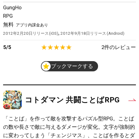
GungHo
RPG
無料
アプリ内課金あり
,
2012年2月20日
リリース
iOS
2012年9月18日
リリース
Android
5
/
5
2
件のレビュー
ブックマークする
コトダマン 共闘ことばRPG
「ことば」を作って敵を攻撃するパズル型RPG。ことば
の数や長さで敵に与えるダメージが変化。文字が強制的
に変わってしまう「チェンジマス」、ことばを作るとダ