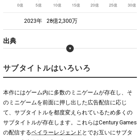
15
日
圏外
圏外
2023年
28億2,300万
16
日
圏外
圏外
17
日
圏外
圏外
出典
18
日
圏外
圏外
・
https://game-i.daa.jp/?APP/6443540871
サブタイトルはいろいろ
19
日
圏外
圏外
20
日
圏外
圏外
本作にはゲーム内に多数のミニゲームが存在し、そ
のミニゲームを前面に押し出した広告配信に応じ
21
日
圏外
圏外
て、サブタイトルを都度変えられているため多くの
22
日
圏外
圏外
サブタイトルが存在します。これらはCentury Games
の配信する
ベイラーレジェンド
とでお互いにサブタ
23
192
日
圏外