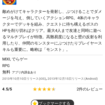
敵めがけてキャラクターを発射し、ぶつけることでダメ
ージを与え、倒していくアクションRPG。4体のキャラ
クターでデッキを組み、クエストに待ち構えるボスの
HPを削り切ればクリア。最大4人まで友達と同時に遊べ
るマルチプレイが特徴。高難易度になると壁の反射を利
用したり、仲間のモンスターにぶつけたりプレイヤース
キルも重要に。略称は「モンスト」。
MIXI
,
でらゲー
RPG
無料
アプリ内課金あり
,
2013年10月10日
リリース
iOS
2013年12月15日
リリース
Android
4.5
/
5
2
件のレビュー
ブックマークする