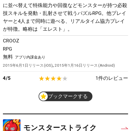
に並べ替えて特殊能力や回復などモンスターが持つ必殺
技スキルを発動・乱射させて戦うパズルRPG。他プレイ
ヤーと4人まで同時に遊べる、リアルタイム協力プレイ
が特徴。略称は「エレスト」。
CROOZ
RPG
無料
アプリ内課金あり
,
2015年6月1日
リリース
iOS
2015年1月16日
リリース
Android
4
/
5
1
件のレビュー
ブックマークする
モンスターストライク