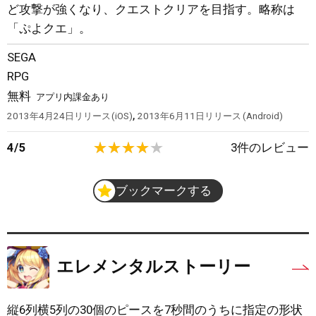
ど攻撃が強くなり、クエストクリアを目指す。略称は
「ぷよクエ」。
SEGA
RPG
無料
アプリ内課金あり
,
2013年4月24日
リリース
iOS
2013年6月11日
リリース
Android
4
/
5
3
件のレビュー
ブックマークする
エレメンタルストーリー
縦6列横5列の30個のピースを7秒間のうちに指定の形状