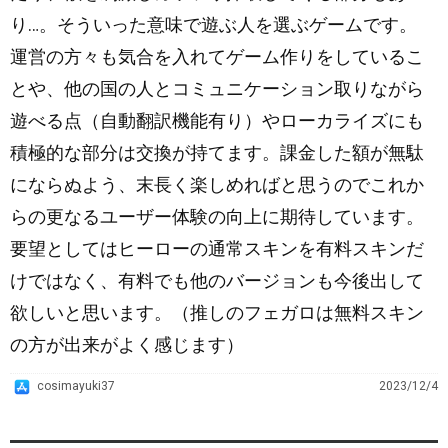
り…。そういった意味で遊ぶ人を選ぶゲームです。
運営の方々も気合を入れてゲーム作りをしているこ
とや、他の国の人とコミュニケーション取りながら
遊べる点（自動翻訳機能有り）やローカライズにも
積極的な部分は交換が持てます。課金した額が無駄
にならぬよう、末長く楽しめればと思うのでこれか
らの更なるユーザー体験の向上に期待しています。
要望としてはヒーローの通常スキンを有料スキンだ
けではなく、有料でも他のバージョンも今後出して
欲しいと思います。（推しのフェガロは無料スキン
の方が出来がよく感じます）
A
cosimayuki37
2023/12/4
p
p