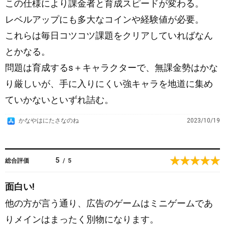
この仕様により課金者と育成スピードが変わる。
レベルアップにも多大なコインや経験値が必要。
これらは毎日コツコツ課題をクリアしていればなん
とかなる。
問題は育成するs＋キャラクターで、無課金勢はかな
り厳しいが、手に入りにくい強キャラを地道に集め
ていかないといずれ詰む。
A
かなやはにたさなのね
2023/10/19
p
p
S
5
総合評価
/
5
t
o
面白い!
r
他の方が言う通り、広告のゲームはミニゲームであ
e
りメインはまったく別物になります。