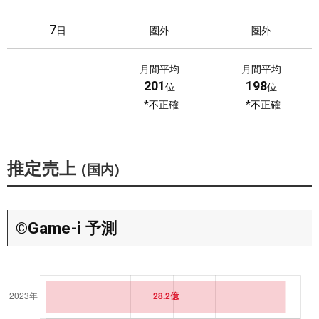
7
日
圏外
圏外
8
日
圏外
圏外
月間平均
月間平均
201
198
位
位
9
*不正確
*不正確
日
圏外
圏外
10
日
圏外
圏外
推定売上
(国内)
11
日
圏外
圏外
12
日
圏外
圏外
©Game-i 予測
13
日
圏外
圏外
14
日
圏外
圏外