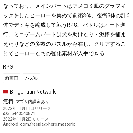
なっており、メインパートはアメコミ風のグラフィ
ックをしたヒーローを集めて前衛3体、後衛3体の計6
体でデッキを編成して戦うRPG。バトルはオート進
行。ミニゲームパートは犬を助けたり・泥棒を捕ま
えたりなどの多数のパズルが存在し、クリアするこ
とでヒーローたちの強化素材が入手できる。
RPG
縦画面
パズル
中
Bingchuan Network
国
無料
アプリ内課金あり
2022年11月11日
リリース
iOS
6443540871
2022年11月2日
リリース
Android
com.freeplay.xhero.master.jp