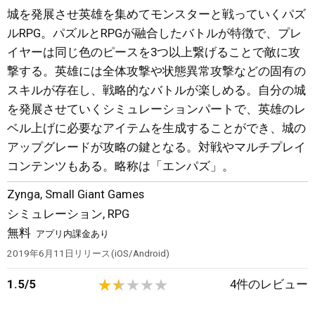
城を発展させ英雄を集めてモンスターと戦っていくパズ
ルRPG。パズルとRPGが融合したバトルが特徴で、プレ
イヤーは同じ色のピースを3つ以上繋げることで敵に攻
撃する。英雄には全体攻撃や状態異常攻撃などの固有の
スキルが存在し、戦略的なバトルが楽しめる。自分の城
を発展させていくシミュレーションパートで、英雄のレ
ベル上げに必要なアイテムを生成することができ、城の
アップグレードが攻略の鍵となる。対戦やマルチプレイ
コンテンツもある。略称は「エンパズ」。
Zynga
,
Small Giant Games
シミュレーション, RPG
無料
アプリ内課金あり
2019年6月11日
リリース
iOS/Android
1.5
/
5
4
件のレビュー