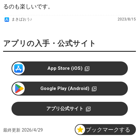
るのも楽しいです。
A
まきばおう♪
2023/8/15
p
p
アプリの入手・公式サイト
S
t
o
r
App Store (iOS)
e
Google Play (Android)
アプリ公式サイト
ブックマークする
最終更新
2026/4/29