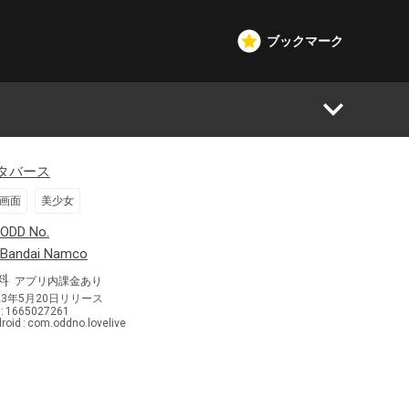
ブックマーク
タバース
画面
美少女
日本
ODD No.
日本
Bandai Namco
料
アプリ内課金あり
23年5月20日
リリース
1665027261
roid
com.oddno.lovelive