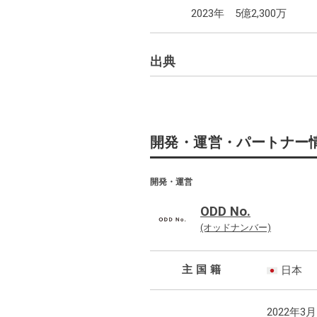
2023年
5億2,300万
出典
・
https://game-i.daa.jp/?APP/166502726
開発・運営・パートナー
開発・運営
ODD No.
(オッドナンバー)
主国籍
日本
2022年