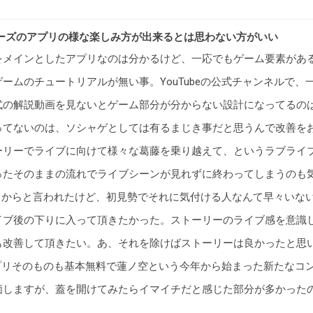
ーズのアプリの様な楽しみ方が出来るとは思わない方がいい
をメインとしたアプリなのは分かるけど、一応でもゲーム要素があ
ームのチュートリアルが無い事。YouTubeの公式チャンネルで
式の解説動画を見ないとゲーム部分が分からない設計になってるの
ってないのは、ソシャゲとしては有るまじき事だと思うんで改善を
ーリーでライブに向けて様々な葛藤を乗り越えて、というラブライブ
ったそのままの流れでライブシーンが見れずに終わってしまうのも
ってるからと言われたけど、初見勢でそれに気付ける人なんて早々いな
イブ後の下りに入って頂きたかった。ストーリーのライブ感を意識
も改善して頂きたい。あ、それを除けばストーリーは良かったと思
本アプリそのものも基本無料で蓮ノ空という今年から始まった新たな
価しますが、蓋を開けてみたらイマイチだと感じた部分が多かった