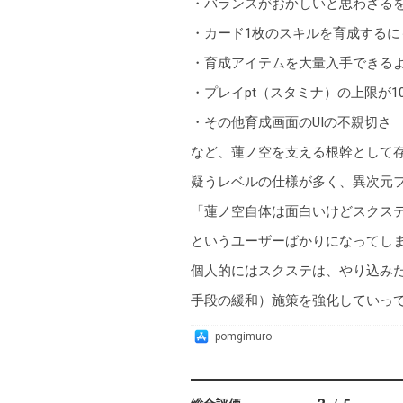
・バランスがおかしいと思わざるを
・カード1枚のスキルを育成する
・育成アイテムを大量入手できる
・プレイpt（スタミナ）の上限が1
・その他育成画面のUIの不親切さ
など、蓮ノ空を支える根幹として
疑うレベルの仕様が多く、異次元
「蓮ノ空自体は面白いけどスクス
というユーザーばかりになってし
個人的にはスクステは、やり込み
手段の緩和）施策を強化していっ
A
pomgimuro
p
p
S