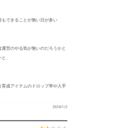
何もできることが無い日が多い
は運営のやる気が無いのだろうかと
いと、
（育成アイテムのドロップ率や入手
2024/1/2