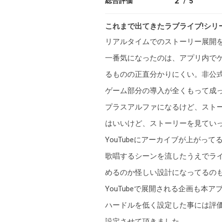
2
総合評価
/
5
t
o
これまで出てきたラブライブ!シリ
r
リアルタイムでのストーリー展開
e
一番気になったのは、アプリ内でゲ
るものの正直分かりにくい。非公
ゲーム部分の導入が全くもって成
プラスアルファになるけど、スト
はいいけど、ストーリーを見てい
YouTubeにアーカイブが上が
歌唱するシーンを流したうえでラ
めるのか怪しい設計になってるの
YouTubeで展開される企画も
ハードルを低く設定した事には評
設定させて頂きました。