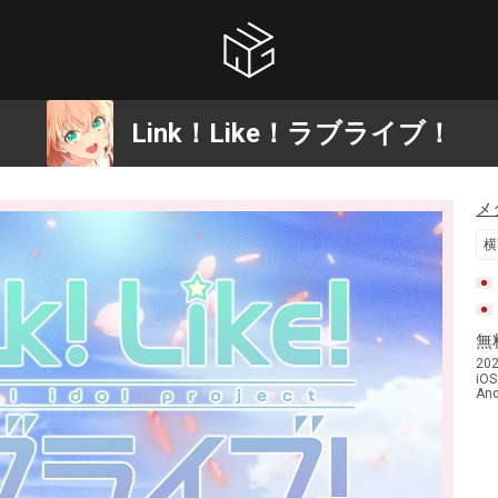
Link！Like！ラブライブ！
メ
横
無
20
iOS
And