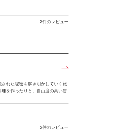
3
件のレビュー
詳
し
く
隠された秘密を解き明かしていく旅
見
料理を作ったりと、自由度の高い冒
る
2
件のレビュー