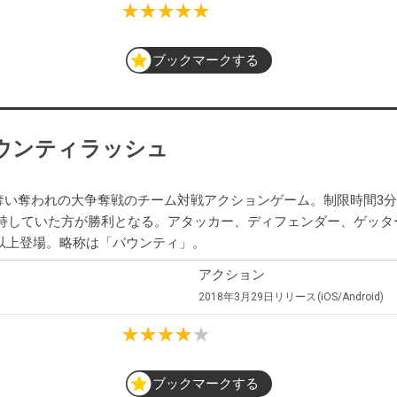
ブックマークする
E バウンティラッシュ
る奪い奪われの大争奪戦のチーム対戦アクションゲーム。制限時間3
持していた方が勝利となる。アタッカー、ディフェンダー、ゲッタ
0体以上登場。略称は「バウンティ」。
アクション
2018年3月29日
リリース
iOS/Android
ブックマークする