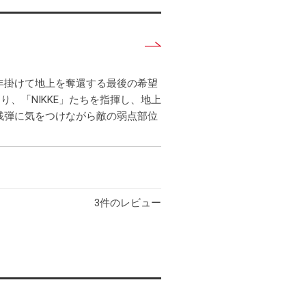
詳
し
く
年掛けて地上を奪還する最後の希望
見
、「NIKKE」たちを指揮し、地上
る
残弾に気をつけながら敵の弱点部位
3
件のレビュー