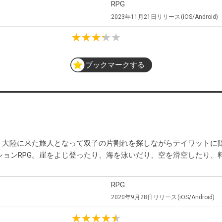
RPG
2023年11月21日
リリース
iOS/Android
ブックマークする
ト大陸に来た旅人となって双子の片割れを探しながらテイワットに
ションRPG。崖をよじ登ったり、海を泳いだり、空を滑空したり、
RPG
2020年9月28日
リリース
iOS/Android