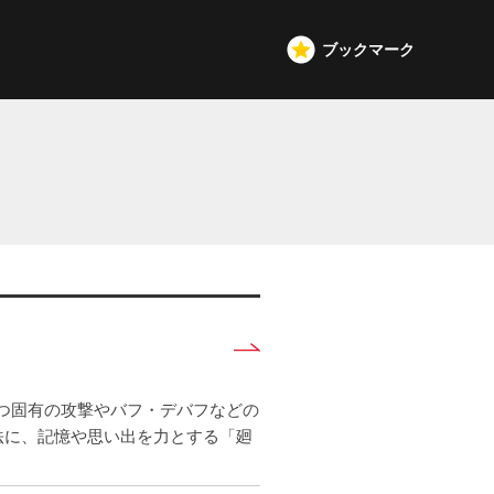
ブックマーク
詳
し
く
つ固有の攻撃やバフ・デバフなどの
見
法に、記憶や思い出を力とする「廻
る