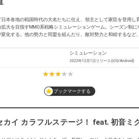
道
ど日本各地の戦国時代の大名たちに仕え、領主として家臣を登用し
力拡大を目指すMMO系戦略シミュレーションゲーム。シーズン制に
が変化する。他の勢力と同盟を組んだり、敵対勢力と和睦するなど
シミュレーション
2022年12月1日
リリース
iOS/Android
ブックマークする
イ カラフルステージ！ feat. 初音ミ