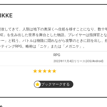
KKE
侵攻してきて、人類は地下の奥深くへ住処を移すことになり、数十
KKE」を生み出した世界を舞台とした物語。プレイヤーは指揮官となり
ャー」と戦う、バトルは物陰に隠れながら攻撃のときに顔を出し、
ティングRPG。略称は「ニケ」または「メガニケ」。
RPG
2022年11月4日
リリース
iOS/Android
ブックマークする