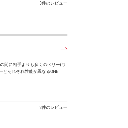
3
件のレビュー
詳
し
く
分の間に相手よりも多くのベリー(ワ
見
ーとそれぞれ性能が異なるONE
る
3
件のレビュー