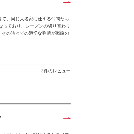
詳
し
く
育て、同じ大名家に仕える仲間たち
見
なっており、シーズンの切り替わり
る
、その時々での適切な判断が戦略の
3
件のレビュー
ク
詳
し