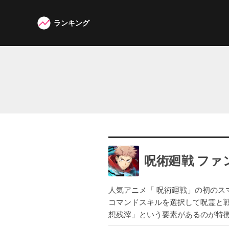
ランキング
W3G
呪術廻戦 ファ
人気アニメ「 呪術廻戦」の初の
コマンドスキルを選択して呪霊と戦
想残滓」という要素があるのが特