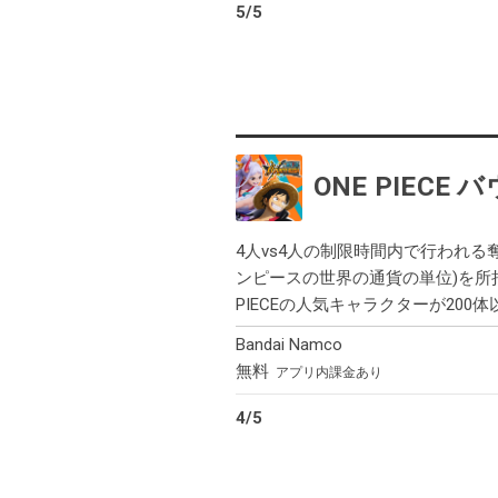
5
/
5
ONE PIEC
4人vs4人の制限時間内で行われ
ンピースの世界の通貨の単位)を所
PIECEの人気キャラクターが20
Bandai Namco
無料
アプリ内課金あり
4
/
5