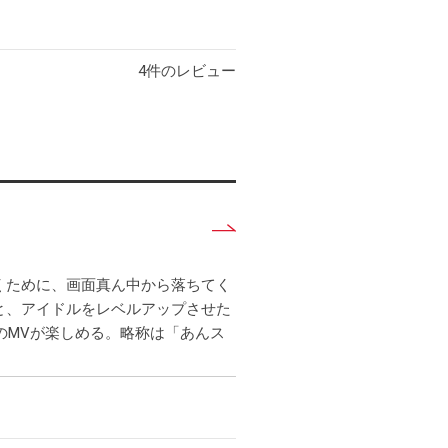
4
件のレビュー
詳
し
く
くために、画面真ん中から落ちてく
見
と、アイドルをレベルアップさせた
る
のMVが楽しめる。略称は「あんス