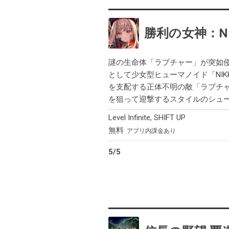
勝利の女神：NI
謎の生命体「ラプチャー」が突如
として少女型ヒューマノイド「NI
を支配する正体不明の敵「ラプチ
を狙って迎撃するスタイルのシュー
Level Infinite
,
SHIFT UP
無料
アプリ内課金あり
5
/
5