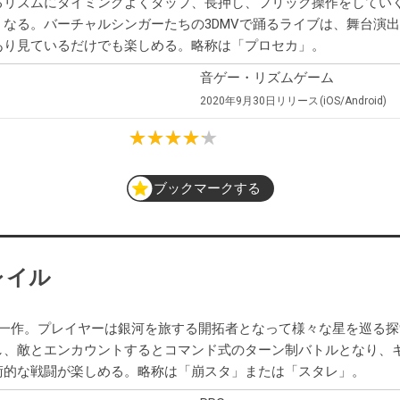
るリズムにタイミングよくタップ、長押し、フリック操作をしてい
なる。バーチャルシンガーたちの3DMVで踊るライブは、舞台演
あり見ているだけでも楽しめる。略称は「プロセカ」。
音ゲー・リズムゲーム
2020年9月30日
リリース
iOS/Android
ブックマークする
レイル
ズの一作。プレイヤーは銀河を旅する開拓者となって様々な星を巡る探
し、敵とエンカウントするとコマンド式のターン制バトルとなり、
術的な戦闘が楽しめる。略称は「崩スタ」または「スタレ」。