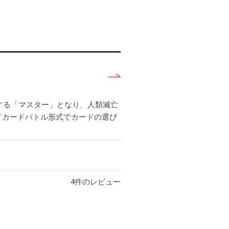
詳
し
く
する「マスター」となり、人類滅亡
見
ドカードバトル形式でカードの選び
る
4
件のレビュー