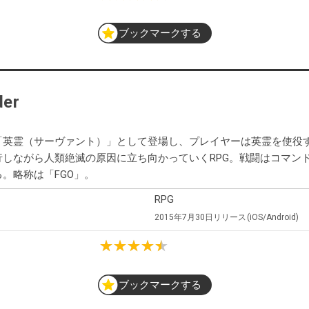
ブックマークする
der
「英霊（サーヴァント）」として登場し、プレイヤーは英霊を使役
しながら人類絶滅の原因に立ち向かっていくRPG。戦闘はコマン
。略称は「FGO」。
RPG
2015年7月30日
リリース
iOS/Android
ブックマークする