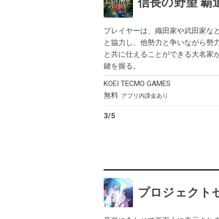
信長の野望 覇
プレイヤーは、織田家や武田家な
と協力し、他勢力と争いながら勢
と共に仕えることができる大名家
鍵を握る。
KOEI TECMO GAMES
無料
アプリ内課金あり
3
/
5
プロジェクトセカ