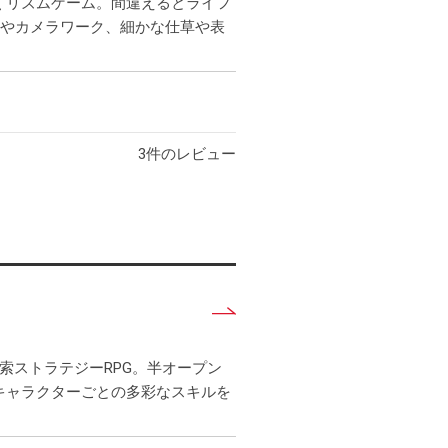
く
くリズムゲーム。間違えるとライフ
見
出やカメラワーク、細かな仕草や表
る
3
件のレビュー
詳
し
く
索ストラテジーRPG。半オープン
見
キャラクターごとの多彩なスキルを
る