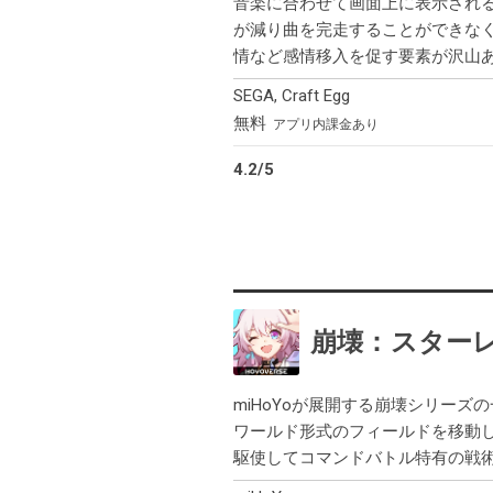
音楽に合わせて画面上に表示され
が減り曲を完走することができなく
情など感情移入を促す要素が沢山
SEGA
,
Craft Egg
無料
アプリ内課金あり
4.2
/
5
崩壊：スター
miHoYoが展開する崩壊シリー
ワールド形式のフィールドを移動
駆使してコマンドバトル特有の戦