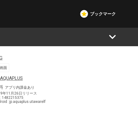
ブックマーク
G
画面
日本
AQUAPLUS
料
アプリ内課金あり
19年11月26日
リリース
1482215375
roid
jp.aquaplus.utawarelf