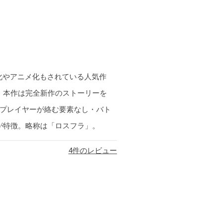
画化やアニメ化もされている人気作
、本作は完全新作のストーリーを
他プレイヤーが絡む要素なし・バト
が特徴。略称は「ロスフラ」。
4
件のレビュー