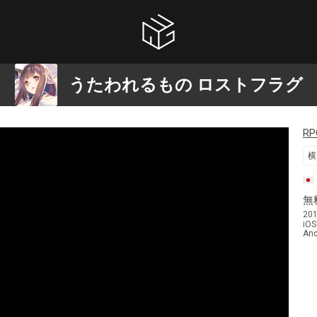
うたわれるもの ロストフラグ
RP
横
無
20
iOS
And