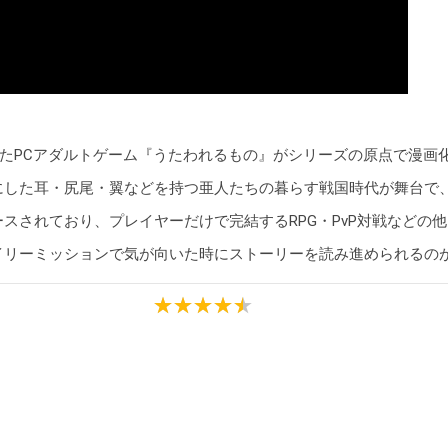
売されたPCアダルトゲーム『うたわれるもの』がシリーズの原点で漫
にした耳・尻尾・翼などを持つ亜人たちの暮らす戦国時代が舞台で
スされており、プレイヤーだけで完結するRPG・PvP対戦などの
イリーミッションで気が向いた時にストーリーを読み進められるの