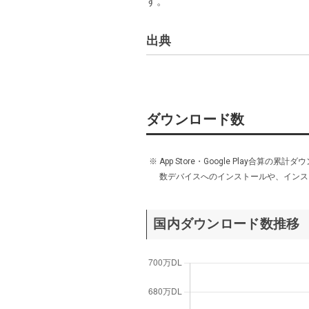
す。
出典
・
https://game-i.daa.jp/?APP/148221537
ダウンロード数
※
App Store・Google Play
数デバイスへのインストールや、インス
国内ダウンロード数推移