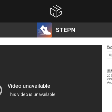
STEPN
W
縦
無
20
iOS
And