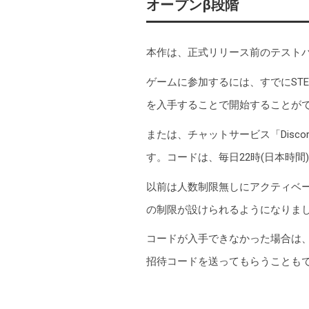
オープンβ段階
11
本作は、正式リリース前のテスト
12
ゲームに参加するには、すでにST
13
を入手することで開始することが
14
または、チャットサービス「Disco
す。コードは、毎日22時(日本時間)
15
以前は人数制限無しにアクティベー
16
の制限が設けられるようになりま
コードが入手できなかった場合は、同じくD
17
招待コードを送ってもらうことも
18