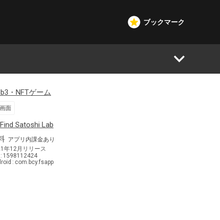
ブックマーク
eb3・NFTゲーム
画面
オーストラリア
Find Satoshi Lab
料
アプリ内課金あり
21年12月
リリース
1598112424
roid
com.bcy.fsapp