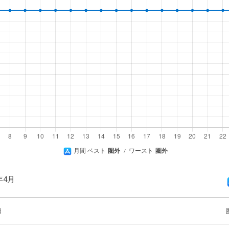
A
月間 ベスト
圏外
ワースト
圏外
p
p
年4月
S
t
日
o
r