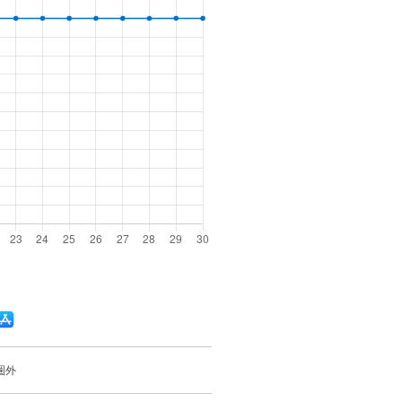
A
p
p
S
圏外
t