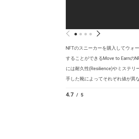
NFTのスニーカーを購入してウォ
することができるMove to E
には耐久性(Resilience)やミス
手した靴によってそれぞれ値が異
4.7
/
5