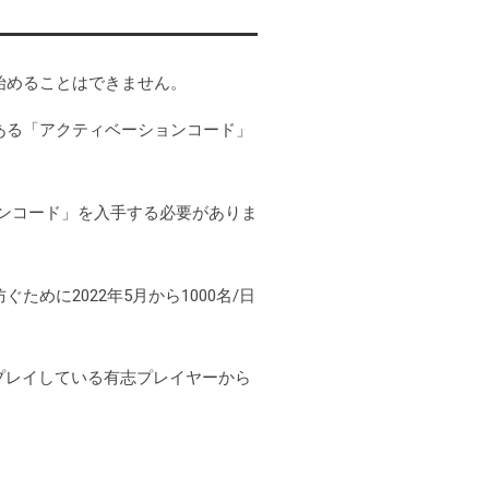
圏外
始めることはできません。
圏外
ある「アクティベーションコード」
圏外
ンコード」を入手する必要がありま
圏外
圏外
に2022年5月から1000名/日
圏外
EPNをプレイしている有志プレイヤーから
圏外
圏外