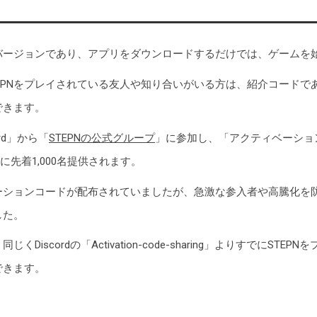
日
バージョンであり、アプリをダウンロードするだけでは、ゲームを
日
EPNをプレイされている友人や知り合いがいる方は、紹介コードで
日
できます。
rd」から「
STEPNの公式グループ
」に参加し、「アクティベーショ
日
に先着1,000名提供されます。
日
ションコードが配布されていましたが、急激な参入者や高騰化を防ぐため
日
した。
iscordの「Activation-code-sharing」よりすでにST
日
できます。
日