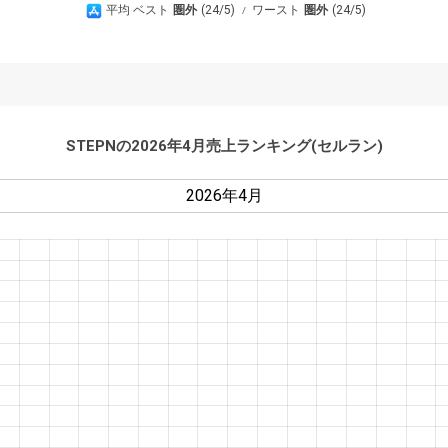
A
平均 ベスト
圏外
24/5
ワースト
圏外
24/5
p
p
S
t
o
STEPN
の2026年4月売上ランキング(セルラン)
r
e