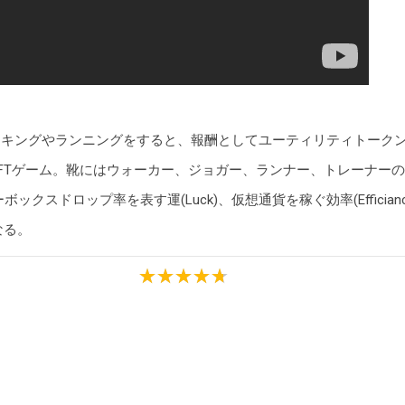
ーキングやランニングをすると、報酬としてユーティリティトークンの
arnのNFTゲーム。靴にはウォーカー、ジョガー、ランナー、トレーナ
テリーボックスドロップ率を表す運(Luck)、仮想通貨を稼ぐ効率(Effic
なる。