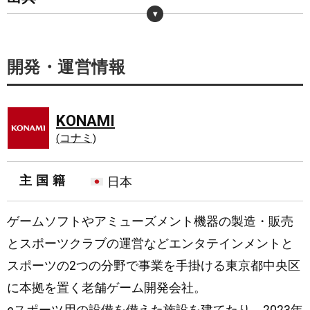
・
https://twitter.com/KONAMI573ch/status/1190184768580673536
・
https://www.konami.com/videonews/movie_view.html?movie_url=6303268889001
開発・運営情報
KONAMI
(コナミ)
主国籍
日本
ゲームソフトやアミューズメント機器の製造・販売
とスポーツクラブの運営などエンタテインメントと
スポーツの2つの分野で事業を手掛ける東京都中央区
に本拠を置く老舗ゲーム開発会社。
eスポーツ用の設備を備えた施設を建てたり、2023年