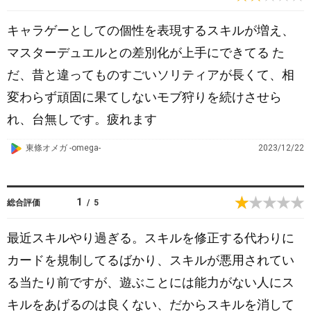
l
e
キャラゲーとしての個性を表現するスキルが増え、
P
マスターデュエルとの差別化が上手にできてる た
l
だ、昔と違ってものすごいソリティアが長くて、相
a
y
変わらず頑固に果てしないモブ狩りを続けさせら
れ、台無しです。疲れます
G
東條オメガ -omega-
2023/12/22
o
o
g
1
総合評価
/
5
l
e
最近スキルやり過ぎる。スキルを修正する代わりに
P
カードを規制してるばかり、スキルが悪用されてい
l
る当たり前ですが、遊ぶことには能力がない人にス
a
y
キルをあげるのは良くない、だからスキルを消して