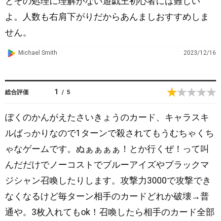
とその処理に理解がない遊戯王初心者には難しい
よ。人数も右肩下がりだからあんましおすすめしま
せん。
G
Michael Smith
2023/12/16
o
o
g
1
総合評価
/
5
l
e
ぼくのかんがえたさいきょうのカード、キャラスキ
P
ルばっかりなので1ターンで殺されてもうむちゃくち
l
ゃなゲームです。ぬぁぁぁぁ！とか行くぜ！って叫
a
y
んだだけでノーコストでブルーアイズやブラックマ
ジシャン召喚したりします。攻撃力3000で攻撃でき
なくなるけど毎ターン相手のカードどれか破壊→普
通や。3枚入れてもok！召喚したら相手のカード全部