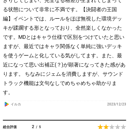
きりしてしまい、完全なる格差が生まれてしまって
る状態について非常に不満です。【決闘者の王国
編】イベントでは、ルールをほぼ無視した環境デッ
キが蹂躙する形となっており、全然楽しくなかった
です。MDとはキャラ仕様で区別をつけていたと思い
ますが、最近ではキャラ関係なく単純に強いデッキ
を使うゲームと化している気がしてます。また、最
近になって思い出補正(？)が顕著になってきた感があ
ります。 ちなみにジェムを消費しますが、サウンド
トラック機能は文句なしでめちゃめちゃ助かりま
す。
G
イルカ
2023/12/23
o
o
g
2
総合評価
/
5