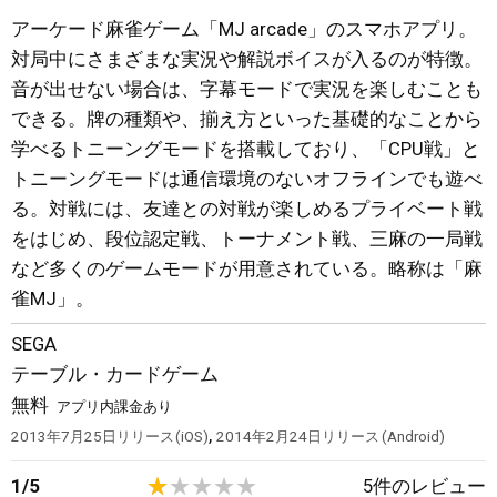
アーケード麻雀ゲーム「MJ arcade」のスマホアプリ。
対局中にさまざまな実況や解説ボイスが入るのが特徴。
音が出せない場合は、字幕モードで実況を楽しむことも
できる。牌の種類や、揃え方といった基礎的なことから
学べるトニーングモードを搭載しており、「CPU戦」と
トニーングモードは通信環境のないオフラインでも遊べ
る。対戦には、友達との対戦が楽しめるプライベート戦
をはじめ、段位認定戦、トーナメント戦、三麻の一局戦
など多くのゲームモードが用意されている。略称は「麻
雀MJ」。
SEGA
テーブル・カードゲーム
無料
アプリ内課金あり
,
2013年7月25日
リリース
iOS
2014年2月24日
リリース
Android
1
/
5
5
件のレビュー