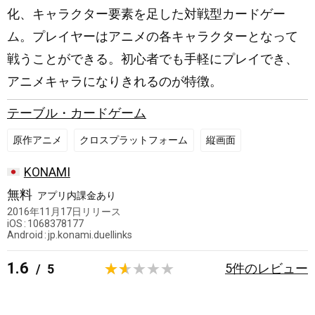
化、キャラクター要素を足した対戦型カードゲー
ム。プレイヤーはアニメの各キャラクターとなって
戦うことができる。初心者でも手軽にプレイでき、
アニメキャラになりきれるのが特徴。
テーブル・カードゲーム
原作アニメ
クロスプラットフォーム
縦画面
日
KONAMI
本
無料
アプリ内課金あり
2016年11月17日
リリース
iOS
1068378177
Android
jp.konami.duellinks
1.6
5
件のレビュー
/
5