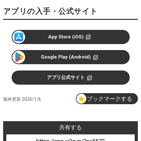
o
アプリの入手・公式サイト
g
l
e
P
App Store (iOS)
l
a
y
Google Play (Android)
アプリ公式サイト
ブックマークする
最終更新
2026/1/6
共有する