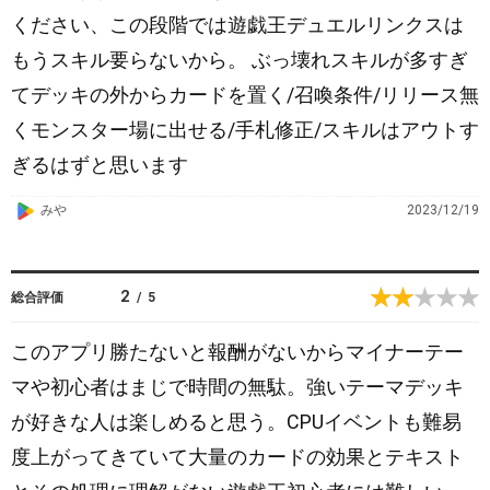
ください、この段階では遊戯王デュエルリンクスは
もうスキル要らないから。 ぶっ壊れスキルが多すぎ
てデッキの外からカードを置く/召喚条件/リリース無
くモンスター場に出せる/手札修正/スキルはアウトす
ぎるはずと思います
G
みや
2023/12/19
o
o
g
2
総合評価
/
5
l
e
このアプリ勝たないと報酬がないからマイナーテー
P
マや初心者はまじで時間の無駄。強いテーマデッキ
l
が好きな人は楽しめると思う。CPUイベントも難易
a
y
度上がってきていて大量のカードの効果とテキスト