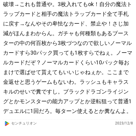
破壊→これも普通や。3枚入れてもok！自分の魔法ト
ラップカードと相手の魔法トラップカード全て手札
に戻す→なんやその卑怯なカード、禁止や！さじ加
減がほんまわからん。ガチャも何種類もあるブース
ターの中の何百枚から3枚づつなので欲しいノーマル
カードすら30パック買っても1枚すらでねぇ。ノーマ
ルカードだぞ？ノーマルカードくらい10パック毎お
まけで選ばせて貰えてもいいじゃねぇか。ここまで
金返せと思うゲームもないわ。ラッシュもキャラス
キルのせいで糞ですし。ブラックドラゴンライジン
グとかモンスターの能力アップとか逆転狙って普通1
デュエルに1回だろ。毎ターン使えるとか糞なんよ。
G
センチュリオン
2023/12/8
o