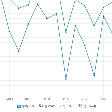
A
51
179
平均 ベスト
24/10
ワースト
26/4
p