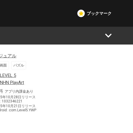
ブックマーク
ジュアル
画面
パズル
日本
LEVEL 5
韓国
NHN PlayArt
料
アプリ内課金あり
15年10月28日
リリース
1032346221
15年10月21日
リリース
roid
com.Level5.YWP