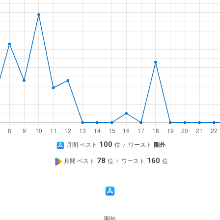
A
100
月間 ベスト
ワースト
圏外
p
G
78
160
月間 ベスト
ワースト
p
o
S
o
A
t
g
p
o
p
l
S
圏外
r