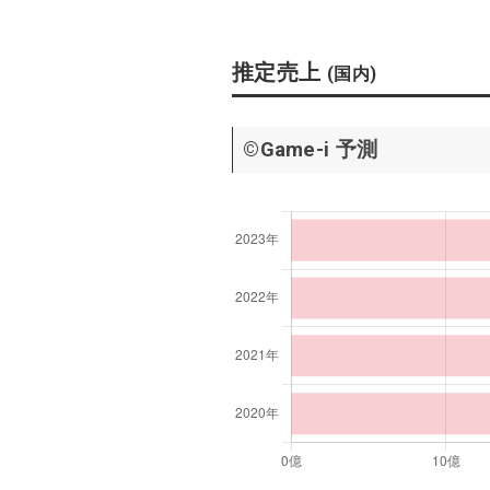
10
日
推定売上
(国内)
11
日
12
日
©Game-i 予測
13
日
14
日
15
日
16
日
17
日
18
日