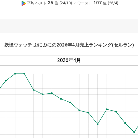
G
35
107
平均 ベスト
24/10
ワースト
26/4
p
o
S
o
t
g
o
l
r
e
妖怪ウォッチ ぷにぷに
の2026年4月売上ランキング(セルラン)
e
P
l
a
y