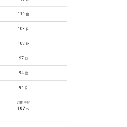
l
e
119
P
l
103
a
y
103
97
94
94
84
月間平均
107
位
78