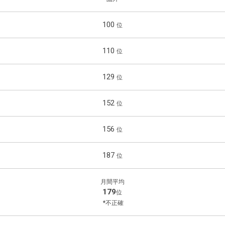
e
t
e
P
o
100
l
r
e
a
110
y
129
152
156
187
158
月間平均
179
位
*不正確
178