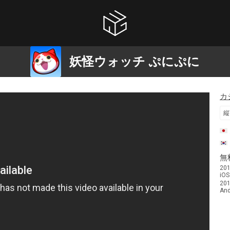
妖怪ウォッチ ぷにぷに
カ
縦
無
20
iOS
20
And