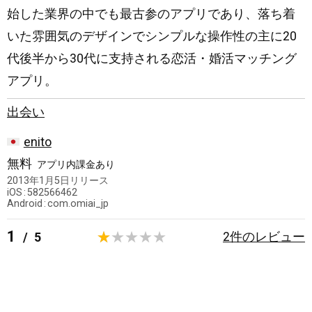
始した業界の中でも最古参のアプリであり、落ち着
いた雰囲気のデザインでシンプルな操作性の主に20
代後半から30代に支持される恋活・婚活マッチング
アプリ。
出会い
日
enito
本
無料
アプリ内課金あり
2013年1月5日
リリース
iOS
582566462
Android
com.omiai_jp
1
2
件のレビュー
/
5