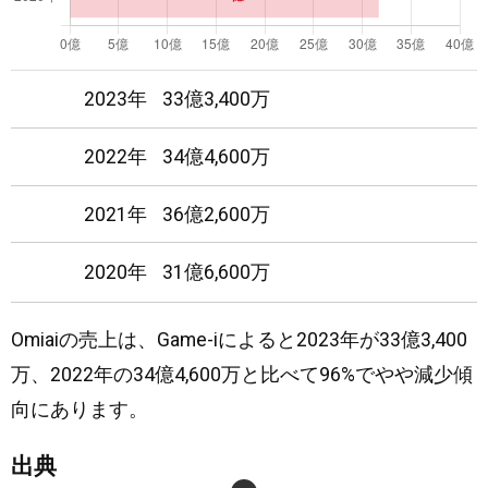
18
111
日
圏外
2023年
33億3,400万
19
112
日
圏外
2022年
34億4,600万
20
135
日
圏外
2021年
36億2,600万
21
123
日
圏外
2020年
31億6,600万
22
97
日
圏外
Omiaiの売上は、Game-iによると2023年が33億3,400
23
86
日
圏外
万、2022年の34億4,600万と比べて96%でやや減少傾
24
95
日
圏外
向にあります。
25
110
日
圏外
出典