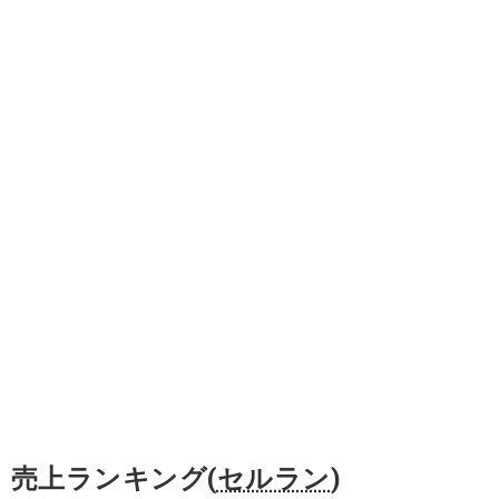
売上ランキング(
セルラン
)