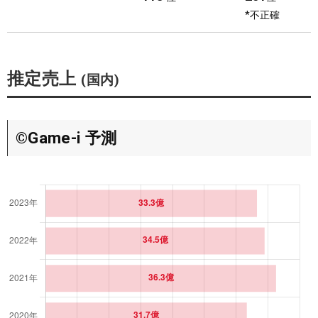
9
83
*不正確
日
圏外
10
93
日
圏外
推定売上
(国内)
11
109
日
圏外
12
115
日
圏外
©Game-i 予測
13
116
日
圏外
14
132
日
圏外
15
127
日
圏外
16
95
日
圏外
17
105
日
圏外