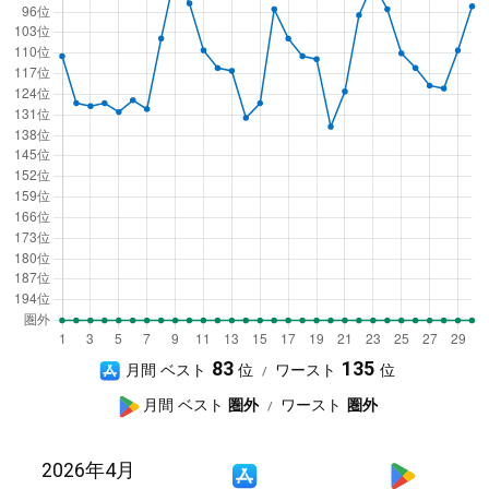
A
83
135
月間 ベスト
ワースト
p
G
月間 ベスト
圏外
ワースト
圏外
p
o
S
o
2026年4月
A
G
t
g