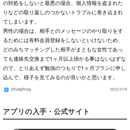
の対処をしないと最悪の場合、個人情報を盗まれた
りなどの取り返しのつかないトラブルに巻き込まれ
てしまいます。
男性の場合は、相手とのメッセージのやり取りをす
るためには有料会員登録をしないといけないため、
どのみちマッチングした相手がまともな女性であっ
ても連絡先交換まで1ヶ月以上掛かる事はないはずな
ので、とりあえず勉強のつもりで1ヶ月プランに申し
込んで、様子を見てみるのが良いかと思います。
A
zfhubpjfhvljg
2022/3/18
p
p
アプリの入手・公式サイト
S
t
o