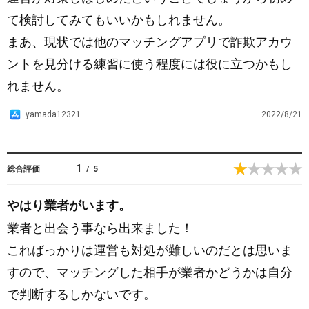
て検討してみてもいいかもしれません。
まあ、現状では他のマッチングアプリで詐欺アカウ
ントを見分ける練習に使う程度には役に立つかもし
れません。
A
yamada12321
2022/8/21
p
p
S
1
総合評価
/
5
t
o
やはり業者がいます。
r
業者と出会う事なら出来ました！
e
こればっかりは運営も対処が難しいのだとは思いま
すので、マッチングした相手が業者かどうかは自分
で判断するしかないです。