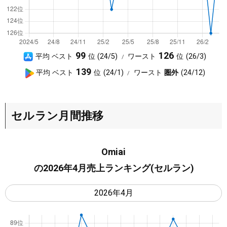
A
99
126
平均 ベスト
24/5
ワースト
26/3
p
G
139
平均 ベスト
24/1
ワースト
圏外
24/12
p
o
S
o
t
g
セルラン月間推移
o
l
r
e
e
P
Omiai
l
の2026年4月売上ランキング(セルラン)
a
y