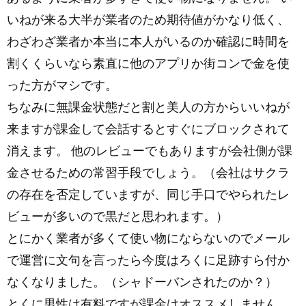
いねが来る大半が業者のため期待値がかなり低く、
わざわざ業者か本当に本人がいるのか確認に時間を
割くくらいなら素直に他のアプリか街コンで金を使
った方がマシです。
ちなみに無課金状態だと割と美人の方からいいねが
来ますが課金して会話するとすぐにブロックされて
消えます。 他のレビューでもありますが会社側が課
金させるための常習手段でしょう。（会社はサクラ
の存在を否定していますが、同じ手口でやられたレ
ビューが多いので黒だと思われます。）
とにかく業者が多くて使い物にならないのでメール
で運営に文句を言ったら今度はろくに足跡すら付か
なくなりました。（シャドーバンされたのか？）
とくに男性は有料ですが課金はオススメしません。