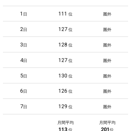
p
o
o
l
p
o
r
e
1
111
日
圏外
S
g
e
P
t
l
l
2
127
日
圏外
o
e
a
r
P
y
3
128
日
圏外
e
l
a
4
127
y
日
圏外
5
130
日
圏外
6
126
日
圏外
7
129
日
圏外
8
105
日
圏外
月間平均
月間平均
113
201
位
位