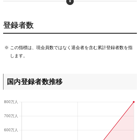
26
115
日
圏外
・
https://game-i.daa.jp/?APP/582566462
登録者数
27
121
日
圏外
28
122
日
圏外
※
この指標は、現会員数ではなく退会者を含む累計登録者数を指
します。
29
109
日
圏外
30
94
日
圏外
国内登録者数推移