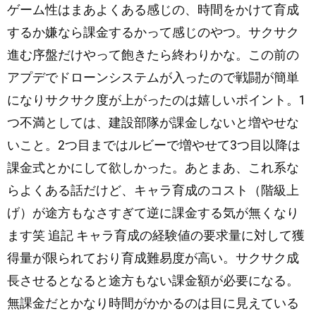
e
ゲーム性はまあよくある感じの、時間をかけて育成
P
するか嫌なら課金するかって感じのやつ。サクサク
l
進む序盤だけやって飽きたら終わりかな。この前の
a
y
アプデでドローンシステムが入ったので戦闘が簡単
になりサクサク度が上がったのは嬉しいポイント。1
つ不満としては、建設部隊が課金しないと増やせな
いこと。2つ目まではルビーで増やせて3つ目以降は
課金式とかにして欲しかった。あとまあ、これ系な
らよくある話だけど、キャラ育成のコスト（階級上
げ）が途方もなさすぎて逆に課金する気が無くなり
ます笑 追記 キャラ育成の経験値の要求量に対して獲
得量が限られており育成難易度が高い。サクサク成
長させるとなると途方もない課金額が必要になる。
無課金だとかなり時間がかかるのは目に見えている