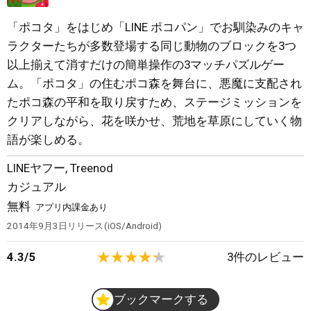
「ポコタ」をはじめ「LINE ポコパン」でお馴染みのキャ
ラクターたちが多数登場する同じ動物のブロックを3つ
以上揃えて消すだけの簡単操作の3マッチパズルゲー
ム。「ポコタ」の住むポコ森を舞台に、悪魔に支配され
たポコ森の平和を取り戻すため、ステージミッションを
クリアしながら、花を咲かせ、荒地を草原にしていく物
語が楽しめる。
LINEヤフー
,
Treenod
カジュアル
無料
アプリ内課金あり
2014年9月3日
リリース
iOS/Android
4.3
/
5
3
件のレビュー
ブックマークする