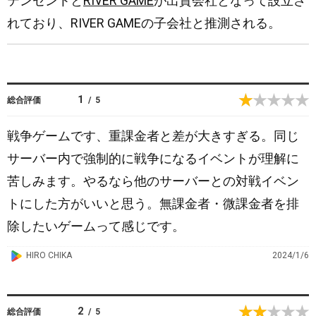
テンセントと
RIVER GAME
が出資会社となって設立さ
れており、RIVER GAMEの子会社と推測される。
1
総合評価
/
5
戦争ゲームです、重課金者と差が大きすぎる。同じ
サーバー内で強制的に戦争になるイベントが理解に
苦しみます。やるなら他のサーバーとの対戦イベン
トにした方がいいと思う。無課金者・微課金者を排
除したいゲームって感じです。
G
HIRO CHIKA
2024/1/6
o
o
g
2
総合評価
/
5