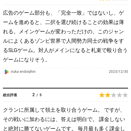
l
e
広告のゲーム部分も、「完全一致」ではないし、ゲ
P
ームを進めると、二択を選び続けることの効果は薄
l
れる。メインゲームが変わっただけの、このジャン
a
y
ルによくあるゾンビ世界で人間勢力同士の戦争をす
るSLGゲーム。対人がメインになると札束で殴り合う
ゲームになりそう。
G
iruka endorphin
2023/12/30
o
o
g
2
総合評価
/
5
l
e
クランに所属して領土を取り合うゲーム。 ですが、
P
その戦いに加わるには、答えは明白で。 課金しない
l
と絶対に勝てないゲームです。 毎月最も多く課金し
a