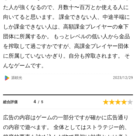
y
た人が強くなるので、月数十〜百万とか使える人に
向いてると思います。 課金できない人、中途半端に
しか課金できない人は、高額課金プレイヤーの傘下
団体に所属するか。 もっとレベルの低い人から金品
を搾取して過ごすかですが、高課金プレイヤー団体
に所属していないかぎり。自分も搾取されます。 そ
んなゲームです。
G
源頼光
2023/12/29
o
o
g
4
総合評価
/
5
l
e
広告の内容はゲームの一部分ですが確かに広告通り
P
の内容で遊べます。 全体としてはストラテジー的、
l