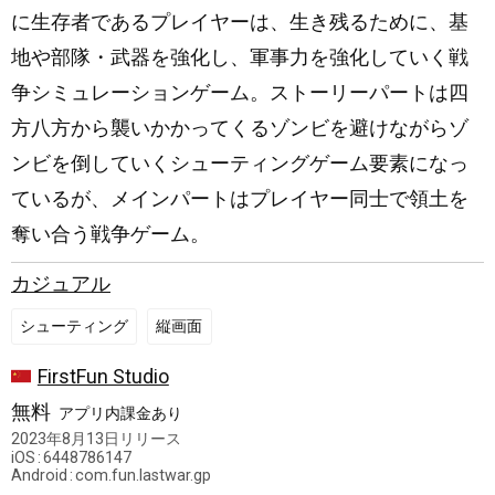
に生存者であるプレイヤーは、生き残るために、基
地や部隊・武器を強化し、軍事力を強化していく戦
争シミュレーションゲーム。ストーリーパートは四
方八方から襲いかかってくるゾンビを避けながらゾ
ンビを倒していくシューティングゲーム要素になっ
ているが、メインパートはプレイヤー同士で領土を
奪い合う戦争ゲーム。
カジュアル
シューティング
縦画面
中
FirstFun Studio
国
無料
アプリ内課金あり
2023年8月13日
リリース
iOS
6448786147
Android
com.fun.lastwar.gp