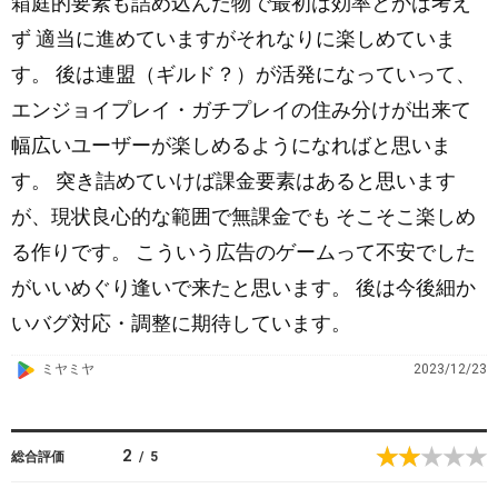
箱庭的要素も詰め込んだ物で最初は効率とかは考え
a
y
ず 適当に進めていますがそれなりに楽しめていま
す。 後は連盟（ギルド？）が活発になっていって、
エンジョイプレイ・ガチプレイの住み分けが出来て
幅広いユーザーが楽しめるようになればと思いま
す。 突き詰めていけば課金要素はあると思います
が、現状良心的な範囲で無課金でも そこそこ楽しめ
る作りです。 こういう広告のゲームって不安でした
がいいめぐり逢いで来たと思います。 後は今後細か
いバグ対応・調整に期待しています。
G
ミヤミヤ
2023/12/23
o
o
g
2
総合評価
/
5
l