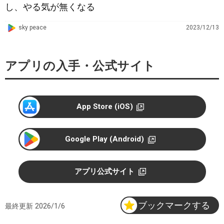
し、やる気が無くなる
G
sky peace
2023/12/13
o
o
アプリの入手・公式サイト
g
l
e
P
App Store (iOS)
l
a
y
Google Play (Android)
アプリ公式サイト
ブックマークする
最終更新
2026/1/6