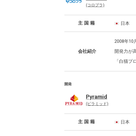
(コロプラ)
主国籍
日本
2008年
会社紹介
開発力が
「白猫プ
開発
Pyramid
(ピラミッド)
主国籍
日本