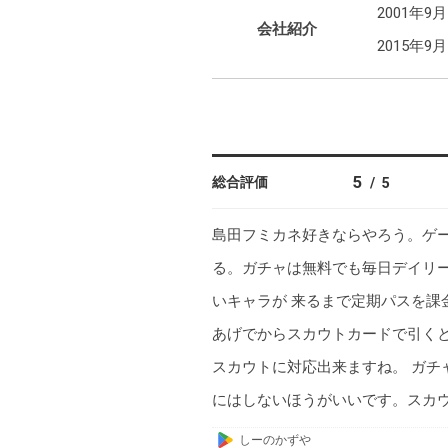
2001
会社紹介
2015年
5
総合評価
/
5
島田フミカネ好きならやろう。ゲ
る。ガチャは無料でも毎日デイリ
いキャラが 来るまで定期パスを課
あげでからスカウトカードで引くと
スカウトに対応出来ますね。 ガチ
にはしないほうがいいです。スカウ
G
しーのかずや