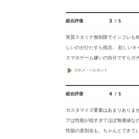
o
o
g
3
総合評価
/
5
l
e
実質スタミナ無制限でインフレも殆
P
しいのがひたすら残念。 欲しいキ
l
a
スマホゲーム嫌いの自分ですらガ
y
G
ガネメ・ベルモンド
o
o
g
4
総合評価
/
5
l
e
カスタマイズ要素はあまりありま
P
アは性能が低すぎてほぼ無価値な
l
a
性能の差別化も、ちゃんとできて
y