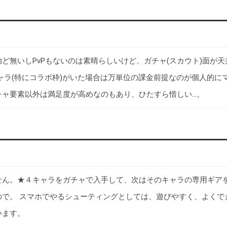
ど無いしPvPもないのは素晴らしいけど、ガチャ(スカウト)面が
ャラ(特にコラボ枠)がいた場合は万単位の課金前提なのが個人的に
チャ要素以外は満足度が高めなのもあり、ひたすら惜しい…。
せん。★４キャラをガチャで入手して、次はそのキャラの専用ギア
ので。 スマホでやるシューティングとしては、遊びやすく、よくで
います。