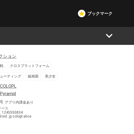
ブックマーク
クション
戦
クロスプラットフォーム
ューティング
縦画面
美少女
日本
COLOPL
日本
Pyramid
料
アプリ内課金あり
リース
1245550834
roid
jp.colopl.alice