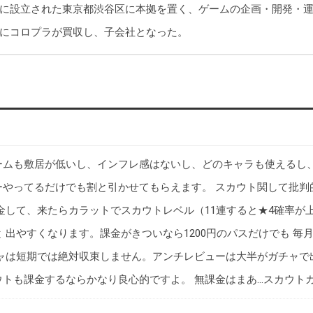
年9月に設立された東京都渋谷区に本拠を置く、ゲームの企画・開発・
9月にコロプラが買収し、子会社となった。
ームも敷居が低いし、インフレ感はないし、どのキャラも使えるし
ーやってるだけでも割と引かせてもらえます。 スカウト関して批判
金して、来たらカラットでスカウトレベル（11連すると★4確率が
 出やすくなります。課金がきついなら1200円のパスだけでも 毎
ャは短期では絶対収束しません。アンチレビューは大半がガチャで
トも課金するならかなり良心的ですよ。 無課金はまあ…スカウトカ