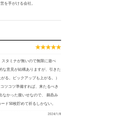
運営を手がける会社。
、スタミナが無いので無限に遊べ
的な意見が結構ありますが、引きた
上がる。ピックアップも上がる。）
月コツコツ準備すれば、来たるべき
出なかった腹いせなので、 鵜呑み
ード50枚貯めて祈るしかない。
2024/1/8