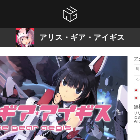
アリス・ギア・アイギス
ア
対
シ
無
リ
iOS
And